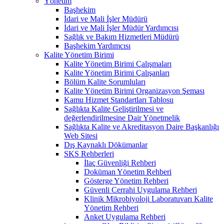
Yönetim
Başhekim
İdari ve Mali İşler Müdürü
İdari ve Mali İşler Müdür Yardımcısı
Sağlık ve Bakım Hizmetleri Müdürü
Başhekim Yardımcısı
Kalite Yönetim Birimi
Kalite Yönetim Birimi Çalışmaları
Kalite Yönetim Birimi Çalışanları
Bölüm Kalite Sorumluları
Kalite Yönetim Birimi Organizasyon Şeması
Kamu Hizmet Standartları Tablosu
Sağlıkta Kalite Geliştirilmesi ve
değerlendirilmesine Dair Yönetmelik
Sağlıkta Kalite ve Akreditasyon Daire Başkanlığı
Web Sitesi
Dış Kaynaklı Dökümanlar
SKS Rehberleri
İlaç Güvenliği Rehberi
Doküman Yönetim Rehberi
Gösterge Yönetim Rehberi
Güvenli Cerrahi Uygulama Rehberi
Klinik Mikrobiyoloji Laboratuvarı Kalite
Yönetim Rehberi
Anket Uygulama Rehberi