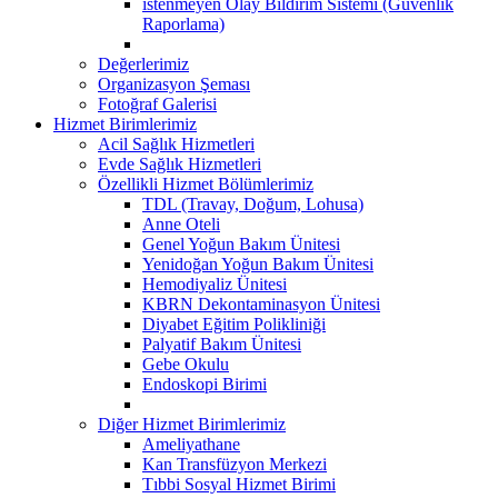
istenmeyen Olay Bildirim Sistemi (Güvenlik
Raporlama)
Değerlerimiz
Organizasyon Şeması
Fotoğraf Galerisi
Hizmet Birimlerimiz
Acil Sağlık Hizmetleri
Evde Sağlık Hizmetleri
Özellikli Hizmet Bölümlerimiz
TDL (Travay, Doğum, Lohusa)
Anne Oteli
Genel Yoğun Bakım Ünitesi
Yenidoğan Yoğun Bakım Ünitesi
Hemodiyaliz Ünitesi
KBRN Dekontaminasyon Ünitesi
Diyabet Eğitim Polikliniği
Palyatif Bakım Ünitesi
Gebe Okulu
Endoskopi Birimi
Diğer Hizmet Birimlerimiz
Ameliyathane
Kan Transfüzyon Merkezi
Tıbbi Sosyal Hizmet Birimi