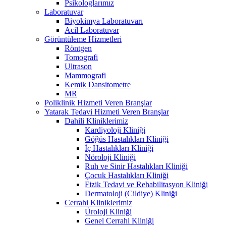
Psikologlarımız
Laboratuvar
Biyokimya Laboratuvarı
Acil Laboratuvar
Görüntüleme Hizmetleri
Röntgen
Tomografi
Ultrason
Mammografi
Kemik Dansitometre
MR
Poliklinik Hizmeti Veren Branşlar
Yatarak Tedavi Hizmeti Veren Branşlar
Dahili Kliniklerimiz
Kardiyoloji Kliniği
Göğüs Hastalıkları Kliniği
İç Hastalıkları Kliniği
Nöroloji Kliniği
Ruh ve Sinir Hastalıkları Kliniği
Çocuk Hastalıkları Kliniği
Fizik Tedavi ve Rehabilitasyon Kliniği
Dermatoloji (Cildiye) Kliniği
Cerrahi Kliniklerimiz
Üroloji Kliniği
Genel Cerrahi Kliniği