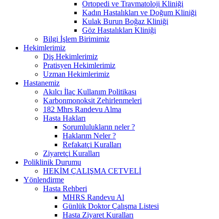
Ortopedi ve Travmatoloji Kliniği
Kadın Hastalıkları ve Doğum Kliniği
Kulak Burun Boğaz Kliniği
Göz Hastalıkları Kliniği
Bilgi İşlem Birimimiz
Hekimlerimiz
Diş Hekimlerimiz
Pratisyen Hekimlerimiz
Uzman Hekimlerimiz
Hastanemiz
Akılcı İlaç Kullanım Politikası
Karbonmonoksit Zehirlenmeleri
182 Mhrs Randevu Alma
Hasta Hakları
Sorumlulukların neler ?
Haklarım Neler ?
Refakatçi Kuralları
Ziyaretçi Kuralları
Poliklinik Durumu
HEKİM ÇALIŞMA CETVELİ
Yönlendirme
Hasta Rehberi
MHRS Randevu Al
Günlük Doktor Çalışma Listesi
Hasta Ziyaret Kuralları