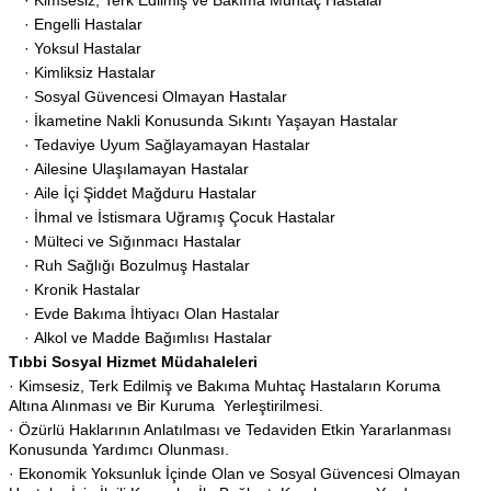
· Kimsesiz, Terk Edilmiş ve Bakıma Muhtaç Hastalar
· Engelli Hastalar
· Yoksul Hastalar
· Kimliksiz Hastalar
· Sosyal Güvencesi Olmayan Hastalar
· İkametine Nakli Konusunda Sıkıntı
Yaşayan Hastalar
· Tedaviye Uyum Sağlayamayan Hastalar
· Ailesine Ulaşılamayan Hastalar
· Aile İçi Şiddet Mağduru Hastalar
· İhmal ve İstismara Uğramış Çocuk Hastalar
· Mülteci ve Sığınmacı Hastalar
· Ruh Sağlığı Bozulmuş Hastalar
· Kronik Hastalar
· Evde Bakıma İhtiyacı Olan Hastalar
· Alkol ve Madde Bağımlısı Hastalar
Tıbbi Sosyal Hizmet Müdahaleleri
· Kimsesiz, Terk Edilmiş ve Bakıma Muhtaç Hastaların Koruma
Altına Alınması ve Bir Kuruma Yerleştirilmesi.
· Özürlü Haklarının Anlatılması ve Tedaviden Etkin Yararlanması
Konusunda Yardımcı Olunması.
· Ekonomik Yoksunluk İçinde Olan ve Sosyal Güvencesi Olmayan