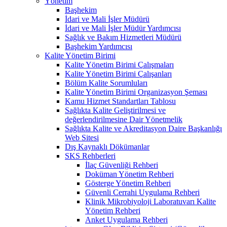
Yönetim
Başhekim
İdari ve Mali İşler Müdürü
İdari ve Mali İşler Müdür Yardımcısı
Sağlık ve Bakım Hizmetleri Müdürü
Başhekim Yardımcısı
Kalite Yönetim Birimi
Kalite Yönetim Birimi Çalışmaları
Kalite Yönetim Birimi Çalışanları
Bölüm Kalite Sorumluları
Kalite Yönetim Birimi Organizasyon Şeması
Kamu Hizmet Standartları Tablosu
Sağlıkta Kalite Geliştirilmesi ve
değerlendirilmesine Dair Yönetmelik
Sağlıkta Kalite ve Akreditasyon Daire Başkanlığı
Web Sitesi
Dış Kaynaklı Dökümanlar
SKS Rehberleri
İlaç Güvenliği Rehberi
Doküman Yönetim Rehberi
Gösterge Yönetim Rehberi
Güvenli Cerrahi Uygulama Rehberi
Klinik Mikrobiyoloji Laboratuvarı Kalite
Yönetim Rehberi
Anket Uygulama Rehberi