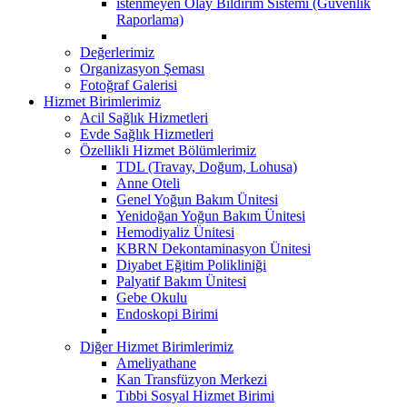
istenmeyen Olay Bildirim Sistemi (Güvenlik
Raporlama)
Değerlerimiz
Organizasyon Şeması
Fotoğraf Galerisi
Hizmet Birimlerimiz
Acil Sağlık Hizmetleri
Evde Sağlık Hizmetleri
Özellikli Hizmet Bölümlerimiz
TDL (Travay, Doğum, Lohusa)
Anne Oteli
Genel Yoğun Bakım Ünitesi
Yenidoğan Yoğun Bakım Ünitesi
Hemodiyaliz Ünitesi
KBRN Dekontaminasyon Ünitesi
Diyabet Eğitim Polikliniği
Palyatif Bakım Ünitesi
Gebe Okulu
Endoskopi Birimi
Diğer Hizmet Birimlerimiz
Ameliyathane
Kan Transfüzyon Merkezi
Tıbbi Sosyal Hizmet Birimi