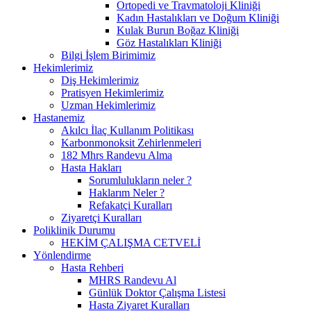
Ortopedi ve Travmatoloji Kliniği
Kadın Hastalıkları ve Doğum Kliniği
Kulak Burun Boğaz Kliniği
Göz Hastalıkları Kliniği
Bilgi İşlem Birimimiz
Hekimlerimiz
Diş Hekimlerimiz
Pratisyen Hekimlerimiz
Uzman Hekimlerimiz
Hastanemiz
Akılcı İlaç Kullanım Politikası
Karbonmonoksit Zehirlenmeleri
182 Mhrs Randevu Alma
Hasta Hakları
Sorumlulukların neler ?
Haklarım Neler ?
Refakatçi Kuralları
Ziyaretçi Kuralları
Poliklinik Durumu
HEKİM ÇALIŞMA CETVELİ
Yönlendirme
Hasta Rehberi
MHRS Randevu Al
Günlük Doktor Çalışma Listesi
Hasta Ziyaret Kuralları