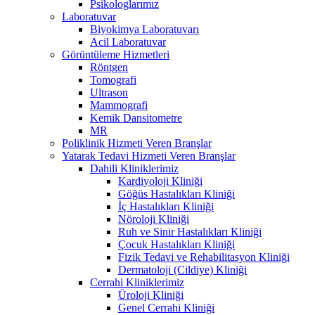
Psikologlarımız
Laboratuvar
Biyokimya Laboratuvarı
Acil Laboratuvar
Görüntüleme Hizmetleri
Röntgen
Tomografi
Ultrason
Mammografi
Kemik Dansitometre
MR
Poliklinik Hizmeti Veren Branşlar
Yatarak Tedavi Hizmeti Veren Branşlar
Dahili Kliniklerimiz
Kardiyoloji Kliniği
Göğüs Hastalıkları Kliniği
İç Hastalıkları Kliniği
Nöroloji Kliniği
Ruh ve Sinir Hastalıkları Kliniği
Çocuk Hastalıkları Kliniği
Fizik Tedavi ve Rehabilitasyon Kliniği
Dermatoloji (Cildiye) Kliniği
Cerrahi Kliniklerimiz
Üroloji Kliniği
Genel Cerrahi Kliniği