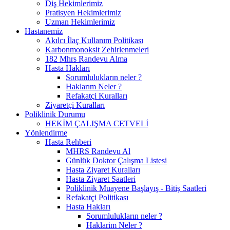
Diş Hekimlerimiz
Pratisyen Hekimlerimiz
Uzman Hekimlerimiz
Hastanemiz
Akılcı İlaç Kullanım Politikası
Karbonmonoksit Zehirlenmeleri
182 Mhrs Randevu Alma
Hasta Hakları
Sorumlulukların neler ?
Haklarım Neler ?
Refakatçi Kuralları
Ziyaretçi Kuralları
Poliklinik Durumu
HEKİM ÇALIŞMA CETVELİ
Yönlendirme
Hasta Rehberi
MHRS Randevu Al
Günlük Doktor Çalışma Listesi
Hasta Ziyaret Kuralları
Hasta Ziyaret Saatleri
Poliklinik Muayene Başlayış - Bitiş Saatleri
Refakatçi Politikası
Hasta Hakları
Sorumlulukların neler ?
Haklarim Neler ?