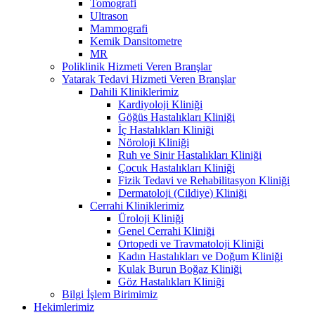
Tomografi
Ultrason
Mammografi
Kemik Dansitometre
MR
Poliklinik Hizmeti Veren Branşlar
Yatarak Tedavi Hizmeti Veren Branşlar
Dahili Kliniklerimiz
Kardiyoloji Kliniği
Göğüs Hastalıkları Kliniği
İç Hastalıkları Kliniği
Nöroloji Kliniği
Ruh ve Sinir Hastalıkları Kliniği
Çocuk Hastalıkları Kliniği
Fizik Tedavi ve Rehabilitasyon Kliniği
Dermatoloji (Cildiye) Kliniği
Cerrahi Kliniklerimiz
Üroloji Kliniği
Genel Cerrahi Kliniği
Ortopedi ve Travmatoloji Kliniği
Kadın Hastalıkları ve Doğum Kliniği
Kulak Burun Boğaz Kliniği
Göz Hastalıkları Kliniği
Bilgi İşlem Birimimiz
Hekimlerimiz