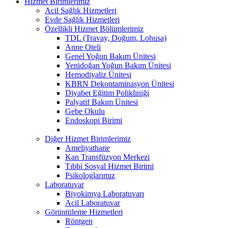
Hizmet Birimlerimiz
Acil Sağlık Hizmetleri
Evde Sağlık Hizmetleri
Özellikli Hizmet Bölümlerimiz
TDL (Travay, Doğum, Lohusa)
Anne Oteli
Genel Yoğun Bakım Ünitesi
Yenidoğan Yoğun Bakım Ünitesi
Hemodiyaliz Ünitesi
KBRN Dekontaminasyon Ünitesi
Diyabet Eğitim Polikliniği
Palyatif Bakım Ünitesi
Gebe Okulu
Endoskopi Birimi
Diğer Hizmet Birimlerimiz
Ameliyathane
Kan Transfüzyon Merkezi
Tıbbi Sosyal Hizmet Birimi
Psikologlarımız
Laboratuvar
Biyokimya Laboratuvarı
Acil Laboratuvar
Görüntüleme Hizmetleri
Röntgen