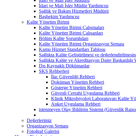
İdari ve Mali İşler Müdürü
İdari ve Mali İşler Müdür Yardımcısı
Sağlık ve Bakım Hizmetleri Müdürü
Başhekim Yardımcısı
Kalite Yönetim Birimi
Kalite Yönetim Birimi Çalışmaları
Kalite Yönetim Birimi Çalışanları
Bölüm Kalite Sorumluları
Kalite Yönetim Birimi Organizasyon Şeması
Kamu Hizmet Standartları Tablosu
Sağlıkta Kalite Geliştirilmesi ve değerlendirilmes
Sağlıkta Kalite ve Akreditasyon Daire Başkanlığı 
Dış Kaynaklı Dökümanlar
SKS Rehberleri
İlaç Güvenliği Rehberi
Doküman Yönetim Rehberi
Gösterge Yönetim Rehberi
Güvenli Cerrahi Uygulama Rehberi
Klinik Mikrobiyoloji Laboratuvarı Kalite Y
Anket Uygulama Rehberi
istenmeyen Olay Bildirim Sistemi (Güvenlik Rapo
Değerlerimiz
Organizasyon Şeması
Fotoğraf Galerisi