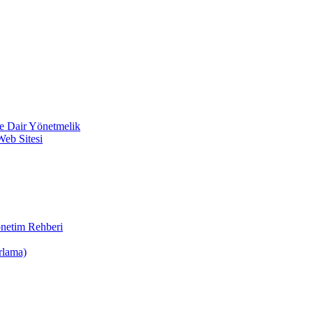
ine Dair Yönetmelik
Web Sitesi
önetim Rehberi
rlama)