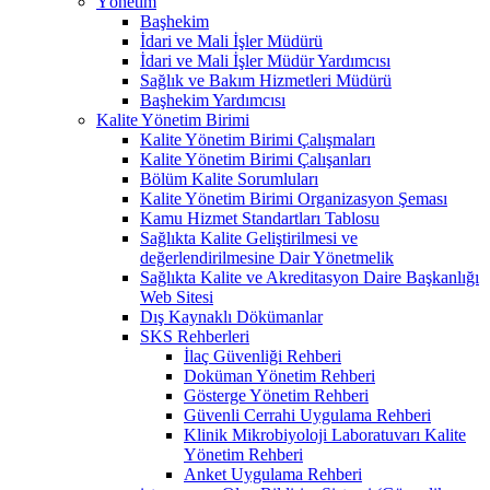
Yönetim
Başhekim
İdari ve Mali İşler Müdürü
İdari ve Mali İşler Müdür Yardımcısı
Sağlık ve Bakım Hizmetleri Müdürü
Başhekim Yardımcısı
Kalite Yönetim Birimi
Kalite Yönetim Birimi Çalışmaları
Kalite Yönetim Birimi Çalışanları
Bölüm Kalite Sorumluları
Kalite Yönetim Birimi Organizasyon Şeması
Kamu Hizmet Standartları Tablosu
Sağlıkta Kalite Geliştirilmesi ve
değerlendirilmesine Dair Yönetmelik
Sağlıkta Kalite ve Akreditasyon Daire Başkanlığı
Web Sitesi
Dış Kaynaklı Dökümanlar
SKS Rehberleri
İlaç Güvenliği Rehberi
Doküman Yönetim Rehberi
Gösterge Yönetim Rehberi
Güvenli Cerrahi Uygulama Rehberi
Klinik Mikrobiyoloji Laboratuvarı Kalite
Yönetim Rehberi
Anket Uygulama Rehberi