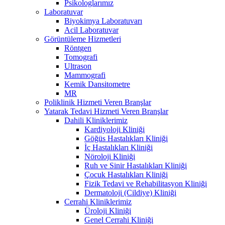
Psikologlarımız
Laboratuvar
Biyokimya Laboratuvarı
Acil Laboratuvar
Görüntüleme Hizmetleri
Röntgen
Tomografi
Ultrason
Mammografi
Kemik Dansitometre
MR
Poliklinik Hizmeti Veren Branşlar
Yatarak Tedavi Hizmeti Veren Branşlar
Dahili Kliniklerimiz
Kardiyoloji Kliniği
Göğüs Hastalıkları Kliniği
İç Hastalıkları Kliniği
Nöroloji Kliniği
Ruh ve Sinir Hastalıkları Kliniği
Çocuk Hastalıkları Kliniği
Fizik Tedavi ve Rehabilitasyon Kliniği
Dermatoloji (Cildiye) Kliniği
Cerrahi Kliniklerimiz
Üroloji Kliniği
Genel Cerrahi Kliniği