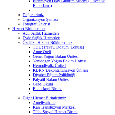
istenmeyen Olay Bildirim Sistemi (Güvenlik
Raporlama)
Değerlerimiz
Organizasyon Şeması
Fotoğraf Galerisi
Hizmet Birimlerimiz
Acil Sağlık Hizmetleri
Evde Sağlık Hizmetleri
Özellikli Hizmet Bölümlerimiz
TDL (Travay, Doğum, Lohusa)
Anne Oteli
Genel Yoğun Bakım Ünitesi
Yenidoğan Yoğun Bakım Ünitesi
Hemodiyaliz Ünitesi
KBRN Dekontaminasyon Ünitesi
Diyabet Eğitim Polikliniği
Palyatif Bakım Ünitesi
Gebe Okulu
Endoskopi Birimi
Diğer Hizmet Birimlerimiz
Ameliyathane
Kan Transfüzyon Merkezi
Tıbbi Sosyal Hizmet Birimi