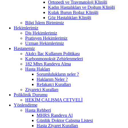
Ortopedi ve Travmatoloji Kliniği
Kadın Hastalıkları ve Doğum Kliniği
Kulak Burun Boğaz Kliniği
Göz Hastalıkları Kliniği
Bilgi İşlem Birimimiz
Hekimlerimiz
Diş Hekimlerimiz
Pratisyen Hekimlerimiz
Uzman Hekimlerimiz
Hastanemiz
Akılcı İlaç Kullanım Politikası
Karbonmonoksit Zehirlenmeleri
182 Mhrs Randevu Alma
Hasta Hakları
Sorumlulukların neler ?
Haklarım Neler ?
Refakatçi Kuralları
Ziyaretçi Kuralları
Poliklinik Durumu
HEKİM ÇALIŞMA CETVELİ
Yönlendirme
Hasta Rehberi
MHRS Randevu Al
Günlük Doktor Çalışma Listesi
Hasta Ziyaret Kuralları