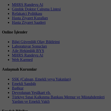
MHRS Randevu Al
Günlük Doktor Çalışma Listesi
Refakatçi Politikası
Hasta Ziyaret Kuralları
Hasta Ziyaret Saatleri
Online İşlemler
Bilgi Güvenliği Olay Bildirimi
Laboratuvar Sonuçları
Aile Hekimliği BYS
MHRS Randevu Al
Web Karmed
Anlaşmalı Kurumlar
SSK (Çalışan, Emekli veya Yakınları)
Emekli Sandığı
Bağkur
Devrolunan Yeşilkart vb.
Türkiye Sınai Kalkınma Bankası Memur ve Müstahdemleri
Yardım ve Emekli Vakfı