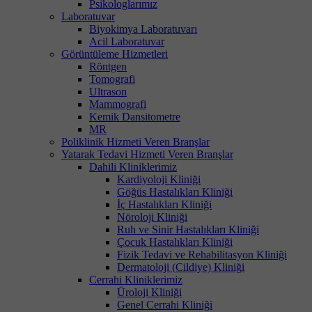
Psikologlarımız
Laboratuvar
Biyokimya Laboratuvarı
Acil Laboratuvar
Görüntüleme Hizmetleri
Röntgen
Tomografi
Ultrason
Mammografi
Kemik Dansitometre
MR
Poliklinik Hizmeti Veren Branşlar
Yatarak Tedavi Hizmeti Veren Branşlar
Dahili Kliniklerimiz
Kardiyoloji Kliniği
Göğüs Hastalıkları Kliniği
İç Hastalıkları Kliniği
Nöroloji Kliniği
Ruh ve Sinir Hastalıkları Kliniği
Çocuk Hastalıkları Kliniği
Fizik Tedavi ve Rehabilitasyon Kliniği
Dermatoloji (Cildiye) Kliniği
Cerrahi Kliniklerimiz
Üroloji Kliniği
Genel Cerrahi Kliniği