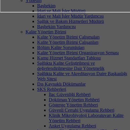
Yönetim
Başhekim
İdari ve Mali İşler Müdürü
İdari ve Mali İşler Müdür Yardımcısı
Sağlık ve Bakım Hizmetleri Müdürü
Başhekim Yardımcısı
Kalite Yönetim Birimi
Kalite Yönetim Birimi Çalışmaları
Kalite Yönetim Birimi Çalışanları
Bölüm Kalite Sorumluları
Kalite Yönetim Birimi Organizasyon Şeması
Kamu Hizmet Standartları Tablosu
Sağlıkta Kalite Geliştirilmesi ve
değerlendirilmesine Dair Yönetmelik
Sağlıkta Kalite ve Akreditasyon Daire Başkanlığı
Web Sitesi
Dış Kaynaklı Dökümanlar
SKS Rehberleri
İlaç Güvenliği Rehberi
Doküman Yönetim Rehberi
Gösterge Yönetim Rehberi
Güvenli Cerrahi Uygulama Rehberi
Klinik Mikrobiyoloji Laboratuvarı Kalite
Yönetim Rehberi
Anket Uygulama Rehberi