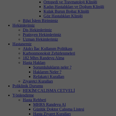
Ortopedi ve Travmatoloji Kliniği
Kadın Hastalıkları ve Doğum Kliniği
Kulak Burun Boğaz Kliniği
Göz Hastalıkları Kliniği
Bilgi İşlem Birimimiz
Hekimlerimiz
Diş Hekimlerimiz
Pratisyen Hekimlerimiz
Uzman Hekimlerimiz
Hastanemiz
Akılcı İlaç Kullanım Politikası
Karbonmonoksit Zehirlenmeleri
182 Mhrs Randevu Alma
Hasta Hakları
Sorumlulukların neler ?
Haklarım Neler ?
Refakatçi Kuralları
Ziyaretçi Kuralları
Poliklinik Durumu
HEKİM ÇALIŞMA CETVELİ
Yönlendirme
Hasta Rehberi
MHRS Randevu Al
Günlük Doktor Çalışma Listesi
Hasta Ziyaret Kuralları