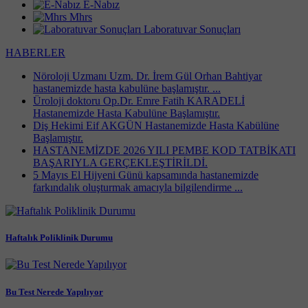
E-Nabız
Mhrs
Laboratuvar Sonuçları
HABERLER
Nöroloji Uzmanı Uzm. Dr. İrem Gül Orhan Bahtiyar
hastanemizde hasta kabulüne başlamıştır. ...
Üroloji doktoru Op.Dr. Emre Fatih KARADELİ
Hastanemizde Hasta Kabulüne Başlamıştır.
Diş Hekimi Eif AKGÜN Hastanemizde Hasta Kabülüne
Başlamıştır.
HASTANEMİZDE 2026 YILI PEMBE KOD TATBİKATI
BAŞARIYLA GERÇEKLEŞTİRİLDİ.
5 Mayıs El Hijyeni Günü kapsamında hastanemizde
farkındalık oluşturmak amacıyla bilgilendirme ...
Haftalık Poliklinik Durumu
Bu Test Nerede Yapılıyor