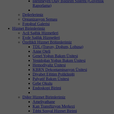
istenmeyen Olay Bildirim Sistemi (Güvenlik
Raporlama)
Değerlerimiz
Organizasyon Şeması
Fotoğraf Galerisi
Hizmet Birimlerimiz
Acil Sağlık Hizmetleri
Evde Sağlık Hizmetleri
Özellikli Hizmet Bölümlerimiz
TDL (Travay, Doğum, Lohusa)
Anne Oteli
Genel Yoğun Bakım Ünitesi
Yenidoğan Yoğun Bakım Ünitesi
Hemodiyaliz Ünitesi
KBRN Dekontaminasyon Ünitesi
Diyabet Eğitim Polikliniği
Palyatif Bakım Ünitesi
Gebe Okulu
Endoskopi Birimi
Diğer Hizmet Birimlerimiz
Ameliyathane
Kan Transfüzyon Merkezi
Tıbbi Sosyal Hizmet Birimi