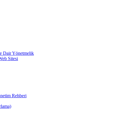
ine Dair Yönetmelik
Web Sitesi
önetim Rehberi
rlama)