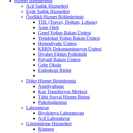
Hizmet Birimlerimiz
Acil Sağlık Hizmetleri
Evde Sağlık Hizmetleri
Özellikli Hizmet Bölümlerimiz
TDL (Travay, Doğum, Lohusa)
Anne Oteli
Genel Yoğun Bakım Ünitesi
Yenidoğan Yoğun Bakım Ünitesi
Hemodiyaliz Ünitesi
KBRN Dekontaminasyon Ünitesi
Diyabet Eğitim Polikliniği
Palyatif Bakım Ünitesi
Gebe Okulu
Endoskopi Birimi
Diğer Hizmet Birimlerimiz
Ameliyathane
Kan Transfüzyon Merkezi
Tıbbi Sosyal Hizmet Birimi
Psikologlarımız
Laboratuvar
Biyokimya Laboratuvarı
Acil Laboratuvar
Görüntüleme Hizmetleri
Röntgen