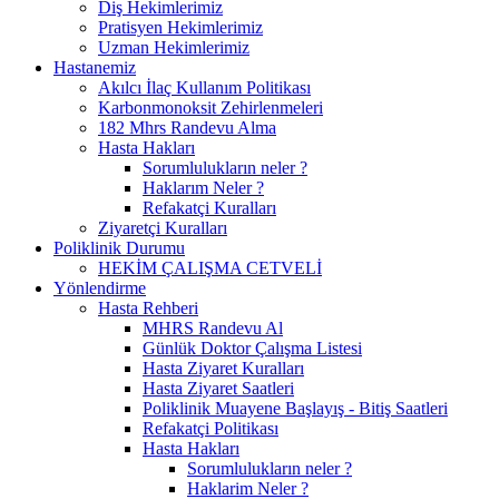
Diş Hekimlerimiz
Pratisyen Hekimlerimiz
Uzman Hekimlerimiz
Hastanemiz
Akılcı İlaç Kullanım Politikası
Karbonmonoksit Zehirlenmeleri
182 Mhrs Randevu Alma
Hasta Hakları
Sorumlulukların neler ?
Haklarım Neler ?
Refakatçi Kuralları
Ziyaretçi Kuralları
Poliklinik Durumu
HEKİM ÇALIŞMA CETVELİ
Yönlendirme
Hasta Rehberi
MHRS Randevu Al
Günlük Doktor Çalışma Listesi
Hasta Ziyaret Kuralları
Hasta Ziyaret Saatleri
Poliklinik Muayene Başlayış - Bitiş Saatleri
Refakatçi Politikası
Hasta Hakları
Sorumlulukların neler ?
Haklarim Neler ?