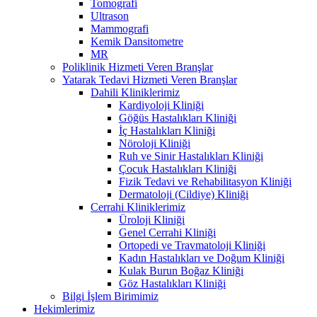
Tomografi
Ultrason
Mammografi
Kemik Dansitometre
MR
Poliklinik Hizmeti Veren Branşlar
Yatarak Tedavi Hizmeti Veren Branşlar
Dahili Kliniklerimiz
Kardiyoloji Kliniği
Göğüs Hastalıkları Kliniği
İç Hastalıkları Kliniği
Nöroloji Kliniği
Ruh ve Sinir Hastalıkları Kliniği
Çocuk Hastalıkları Kliniği
Fizik Tedavi ve Rehabilitasyon Kliniği
Dermatoloji (Cildiye) Kliniği
Cerrahi Kliniklerimiz
Üroloji Kliniği
Genel Cerrahi Kliniği
Ortopedi ve Travmatoloji Kliniği
Kadın Hastalıkları ve Doğum Kliniği
Kulak Burun Boğaz Kliniği
Göz Hastalıkları Kliniği
Bilgi İşlem Birimimiz
Hekimlerimiz