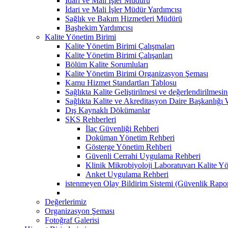
İdari ve Mali İşler Müdürü
İdari ve Mali İşler Müdür Yardımcısı
Sağlık ve Bakım Hizmetleri Müdürü
Başhekim Yardımcısı
Kalite Yönetim Birimi
Kalite Yönetim Birimi Çalışmaları
Kalite Yönetim Birimi Çalışanları
Bölüm Kalite Sorumluları
Kalite Yönetim Birimi Organizasyon Şeması
Kamu Hizmet Standartları Tablosu
Sağlıkta Kalite Geliştirilmesi ve değerlendirilmes
Sağlıkta Kalite ve Akreditasyon Daire Başkanlığı 
Dış Kaynaklı Dökümanlar
SKS Rehberleri
İlaç Güvenliği Rehberi
Doküman Yönetim Rehberi
Gösterge Yönetim Rehberi
Güvenli Cerrahi Uygulama Rehberi
Klinik Mikrobiyoloji Laboratuvarı Kalite Y
Anket Uygulama Rehberi
istenmeyen Olay Bildirim Sistemi (Güvenlik Rapo
Değerlerimiz
Organizasyon Şeması
Fotoğraf Galerisi