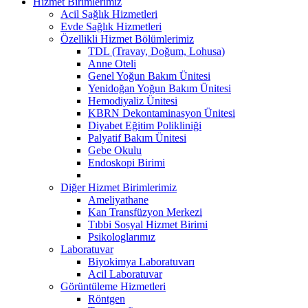
Hizmet Birimlerimiz
Acil Sağlık Hizmetleri
Evde Sağlık Hizmetleri
Özellikli Hizmet Bölümlerimiz
TDL (Travay, Doğum, Lohusa)
Anne Oteli
Genel Yoğun Bakım Ünitesi
Yenidoğan Yoğun Bakım Ünitesi
Hemodiyaliz Ünitesi
KBRN Dekontaminasyon Ünitesi
Diyabet Eğitim Polikliniği
Palyatif Bakım Ünitesi
Gebe Okulu
Endoskopi Birimi
Diğer Hizmet Birimlerimiz
Ameliyathane
Kan Transfüzyon Merkezi
Tıbbi Sosyal Hizmet Birimi
Psikologlarımız
Laboratuvar
Biyokimya Laboratuvarı
Acil Laboratuvar
Görüntüleme Hizmetleri
Röntgen