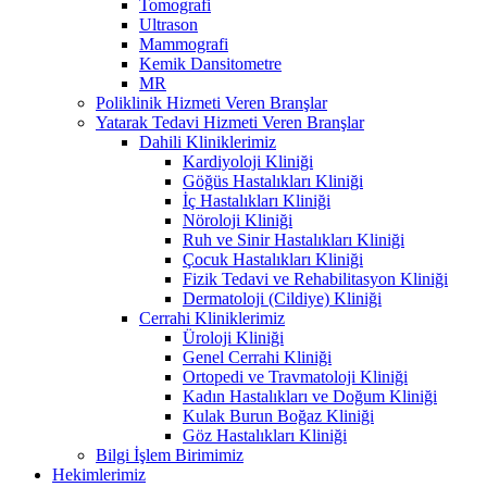
Tomografi
Ultrason
Mammografi
Kemik Dansitometre
MR
Poliklinik Hizmeti Veren Branşlar
Yatarak Tedavi Hizmeti Veren Branşlar
Dahili Kliniklerimiz
Kardiyoloji Kliniği
Göğüs Hastalıkları Kliniği
İç Hastalıkları Kliniği
Nöroloji Kliniği
Ruh ve Sinir Hastalıkları Kliniği
Çocuk Hastalıkları Kliniği
Fizik Tedavi ve Rehabilitasyon Kliniği
Dermatoloji (Cildiye) Kliniği
Cerrahi Kliniklerimiz
Üroloji Kliniği
Genel Cerrahi Kliniği
Ortopedi ve Travmatoloji Kliniği
Kadın Hastalıkları ve Doğum Kliniği
Kulak Burun Boğaz Kliniği
Göz Hastalıkları Kliniği
Bilgi İşlem Birimimiz
Hekimlerimiz