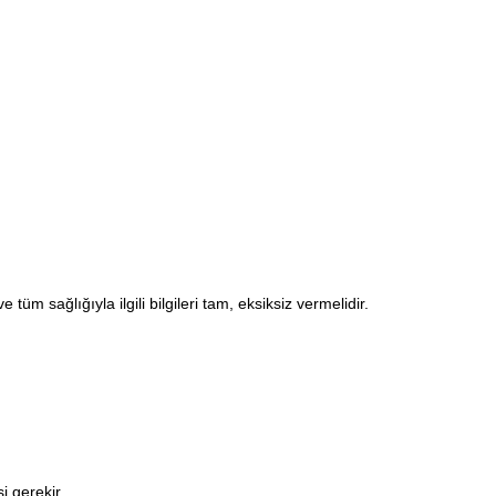
üm sağlığıyla ilgili bilgileri tam, eksiksiz vermelidir.
i gerekir.