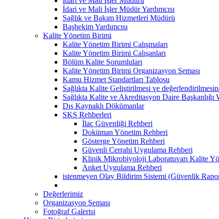
İdari ve Mali İşler Müdürü
İdari ve Mali İşler Müdür Yardımcısı
Sağlık ve Bakım Hizmetleri Müdürü
Başhekim Yardımcısı
Kalite Yönetim Birimi
Kalite Yönetim Birimi Çalışmaları
Kalite Yönetim Birimi Çalışanları
Bölüm Kalite Sorumluları
Kalite Yönetim Birimi Organizasyon Şeması
Kamu Hizmet Standartları Tablosu
Sağlıkta Kalite Geliştirilmesi ve değerlendirilmes
Sağlıkta Kalite ve Akreditasyon Daire Başkanlığı 
Dış Kaynaklı Dökümanlar
SKS Rehberleri
İlaç Güvenliği Rehberi
Doküman Yönetim Rehberi
Gösterge Yönetim Rehberi
Güvenli Cerrahi Uygulama Rehberi
Klinik Mikrobiyoloji Laboratuvarı Kalite Y
Anket Uygulama Rehberi
istenmeyen Olay Bildirim Sistemi (Güvenlik Rapo
Değerlerimiz
Organizasyon Şeması
Fotoğraf Galerisi