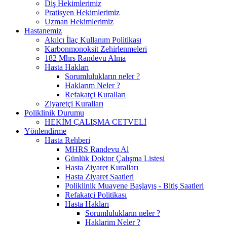
Diş Hekimlerimiz
Pratisyen Hekimlerimiz
Uzman Hekimlerimiz
Hastanemiz
Akılcı İlaç Kullanım Politikası
Karbonmonoksit Zehirlenmeleri
182 Mhrs Randevu Alma
Hasta Hakları
Sorumlulukların neler ?
Haklarım Neler ?
Refakatçi Kuralları
Ziyaretçi Kuralları
Poliklinik Durumu
HEKİM ÇALIŞMA CETVELİ
Yönlendirme
Hasta Rehberi
MHRS Randevu Al
Günlük Doktor Çalışma Listesi
Hasta Ziyaret Kuralları
Hasta Ziyaret Saatleri
Poliklinik Muayene Başlayış - Bitiş Saatleri
Refakatçi Politikası
Hasta Hakları
Sorumlulukların neler ?
Haklarim Neler ?