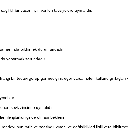
sağlıklı bir yaşam için verilen tavsiyelere uymalıdır.
eri zamanında bildirmek durumundadır.
ında yaptırmak zorundadır.
ngi bir tedavi görüp görmediğini, eğer varsa halen kullandığı ilaçları ve t
ymalıdır.
lenen sevk zincirine uymalıdır .
ı ile işbirliği içinde olması beklenir.
andevunun tarih ve saatine uyması ve değişiklikleri ilgili yere bildirmes