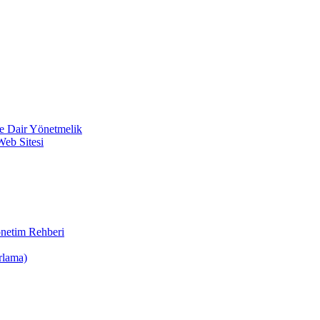
ine Dair Yönetmelik
Web Sitesi
önetim Rehberi
rlama)