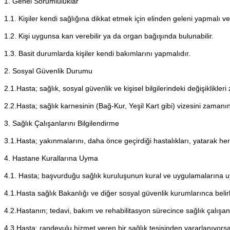
1. Genel Sorumluluklar
1.1. Kişiler kendi sağlığına dikkat etmek için elinden geleni yapmalı ve 
1.2. Kişi uygunsa kan verebilir ya da organ bağışında bulunabilir.
1.3. Basit durumlarda kişiler kendi bakımlarını yapmalıdır.
2. Sosyal Güvenlik Durumu
2.1.Hasta; sağlık, sosyal güvenlik ve kişisel bilgilerindeki değişiklikl
2.2.Hasta; sağlık karnesinin (Bağ-Kur, Yeşil Kart gibi) vizesini zaman
3. Sağlık Çalışanlarını Bilgilendirme
3.1.Hasta; yakınmalarını, daha önce geçirdiği hastalıkları, yatarak herha
4. Hastane Kurallarına Uyma
4.1. Hasta; başvurduğu sağlık kuruluşunun kural ve uygulamalarına u
4.1.Hasta sağlık Bakanlığı ve diğer sosyal güvenlik kurumlarınca belir
4.2.Hastanın; tedavi, bakım ve rehabilitasyon sürecince sağlık çalışanlar
4.3.Hasta; randevulu hizmet veren bir sağlık tesisinden yararlanıyorsa r