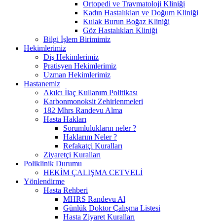
Ortopedi ve Travmatoloji Kliniği
Kadın Hastalıkları ve Doğum Kliniği
Kulak Burun Boğaz Kliniği
Göz Hastalıkları Kliniği
Bilgi İşlem Birimimiz
Hekimlerimiz
Diş Hekimlerimiz
Pratisyen Hekimlerimiz
Uzman Hekimlerimiz
Hastanemiz
Akılcı İlaç Kullanım Politikası
Karbonmonoksit Zehirlenmeleri
182 Mhrs Randevu Alma
Hasta Hakları
Sorumlulukların neler ?
Haklarım Neler ?
Refakatçi Kuralları
Ziyaretçi Kuralları
Poliklinik Durumu
HEKİM ÇALIŞMA CETVELİ
Yönlendirme
Hasta Rehberi
MHRS Randevu Al
Günlük Doktor Çalışma Listesi
Hasta Ziyaret Kuralları