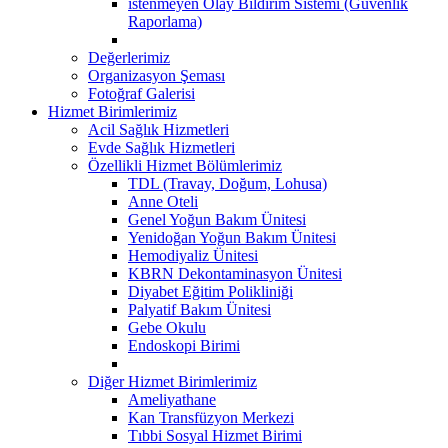
istenmeyen Olay Bildirim Sistemi (Güvenlik
Raporlama)
Değerlerimiz
Organizasyon Şeması
Fotoğraf Galerisi
Hizmet Birimlerimiz
Acil Sağlık Hizmetleri
Evde Sağlık Hizmetleri
Özellikli Hizmet Bölümlerimiz
TDL (Travay, Doğum, Lohusa)
Anne Oteli
Genel Yoğun Bakım Ünitesi
Yenidoğan Yoğun Bakım Ünitesi
Hemodiyaliz Ünitesi
KBRN Dekontaminasyon Ünitesi
Diyabet Eğitim Polikliniği
Palyatif Bakım Ünitesi
Gebe Okulu
Endoskopi Birimi
Diğer Hizmet Birimlerimiz
Ameliyathane
Kan Transfüzyon Merkezi
Tıbbi Sosyal Hizmet Birimi