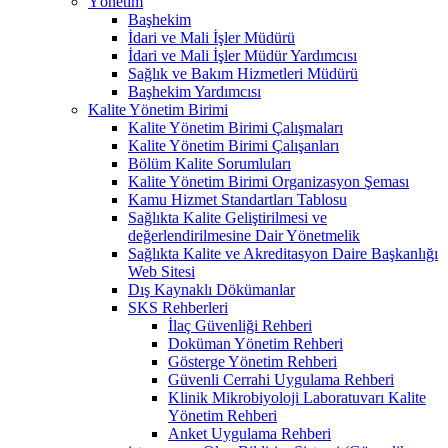
Yönetim
Başhekim
İdari ve Mali İşler Müdürü
İdari ve Mali İşler Müdür Yardımcısı
Sağlık ve Bakım Hizmetleri Müdürü
Başhekim Yardımcısı
Kalite Yönetim Birimi
Kalite Yönetim Birimi Çalışmaları
Kalite Yönetim Birimi Çalışanları
Bölüm Kalite Sorumluları
Kalite Yönetim Birimi Organizasyon Şeması
Kamu Hizmet Standartları Tablosu
Sağlıkta Kalite Geliştirilmesi ve
değerlendirilmesine Dair Yönetmelik
Sağlıkta Kalite ve Akreditasyon Daire Başkanlığı
Web Sitesi
Dış Kaynaklı Dökümanlar
SKS Rehberleri
İlaç Güvenliği Rehberi
Doküman Yönetim Rehberi
Gösterge Yönetim Rehberi
Güvenli Cerrahi Uygulama Rehberi
Klinik Mikrobiyoloji Laboratuvarı Kalite
Yönetim Rehberi
Anket Uygulama Rehberi