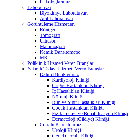
Psikologlarımız
Laboratuvar
Biyokimya Laboratuvarı
Acil Laboratuvar
Görüntüleme Hizmetleri
Röntgen
Tomografi
Ultrason
Mammografi
Kemik Dansitometre
MR
Poliklinik Hizmeti Veren Branşlar
Yatarak Tedavi Hizmeti Veren Branşlar
Dahili Kliniklerimiz
Kardiyoloji Kliniği
Göğüs Hastalıkları Kliniği
İç Hastalıkları Kliniği
Nöroloji Kliniği
Ruh ve Sinir Hastalıkları Kliniği
Çocuk Hastalıkları Kliniği
Fizik Tedavi ve Rehabilitasyon Kliniği
Dermatoloji (Cildiye) Kliniği
Cerrahi Kliniklerimiz
Üroloji Kliniği
Genel Cerrahi Kliniği