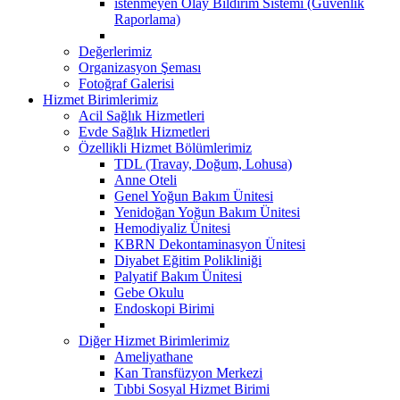
istenmeyen Olay Bildirim Sistemi (Güvenlik
Raporlama)
Değerlerimiz
Organizasyon Şeması
Fotoğraf Galerisi
Hizmet Birimlerimiz
Acil Sağlık Hizmetleri
Evde Sağlık Hizmetleri
Özellikli Hizmet Bölümlerimiz
TDL (Travay, Doğum, Lohusa)
Anne Oteli
Genel Yoğun Bakım Ünitesi
Yenidoğan Yoğun Bakım Ünitesi
Hemodiyaliz Ünitesi
KBRN Dekontaminasyon Ünitesi
Diyabet Eğitim Polikliniği
Palyatif Bakım Ünitesi
Gebe Okulu
Endoskopi Birimi
Diğer Hizmet Birimlerimiz
Ameliyathane
Kan Transfüzyon Merkezi
Tıbbi Sosyal Hizmet Birimi