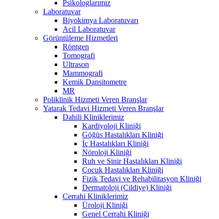
Psikologlarımız
Laboratuvar
Biyokimya Laboratuvarı
Acil Laboratuvar
Görüntüleme Hizmetleri
Röntgen
Tomografi
Ultrason
Mammografi
Kemik Dansitometre
MR
Poliklinik Hizmeti Veren Branşlar
Yatarak Tedavi Hizmeti Veren Branşlar
Dahili Kliniklerimiz
Kardiyoloji Kliniği
Göğüs Hastalıkları Kliniği
İç Hastalıkları Kliniği
Nöroloji Kliniği
Ruh ve Sinir Hastalıkları Kliniği
Çocuk Hastalıkları Kliniği
Fizik Tedavi ve Rehabilitasyon Kliniği
Dermatoloji (Cildiye) Kliniği
Cerrahi Kliniklerimiz
Üroloji Kliniği
Genel Cerrahi Kliniği