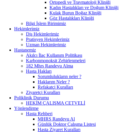
Ortopedi ve Travmatoloji Kliniği
Kadın Hastalıkları ve Doğum Kliniği
Kulak Burun Boğaz Kliniği
Göz Hastalıkları Kliniği
Bilgi İşlem Birimimiz
Hekimlerimiz
Diş Hekimlerimiz
Pratisyen Hekimlerimiz
Uzman Hekimlerimiz
Hastanemiz
Akılcı İlaç Kullanım Politikası
Karbonmonoksit Zehirlenmeleri
182 Mhrs Randevu Alma
Hasta Hakları
Sorumlulukların neler ?
Haklarım Neler ?
Refakatçi Kuralları
Ziyaretçi Kuralları
Poliklinik Durumu
HEKİM ÇALIŞMA CETVELİ
Yönlendirme
Hasta Rehberi
MHRS Randevu Al
Günlük Doktor Çalışma Listesi
Hasta Ziyaret Kuralları