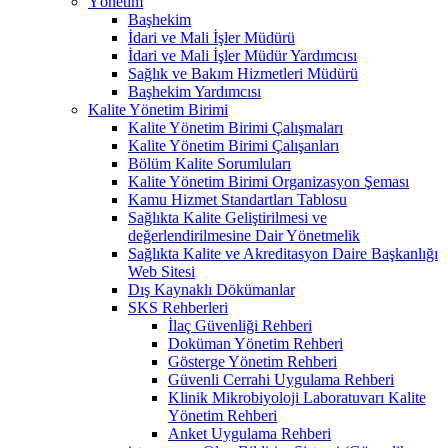
Yönetim
Başhekim
İdari ve Mali İşler Müdürü
İdari ve Mali İşler Müdür Yardımcısı
Sağlık ve Bakım Hizmetleri Müdürü
Başhekim Yardımcısı
Kalite Yönetim Birimi
Kalite Yönetim Birimi Çalışmaları
Kalite Yönetim Birimi Çalışanları
Bölüm Kalite Sorumluları
Kalite Yönetim Birimi Organizasyon Şeması
Kamu Hizmet Standartları Tablosu
Sağlıkta Kalite Geliştirilmesi ve
değerlendirilmesine Dair Yönetmelik
Sağlıkta Kalite ve Akreditasyon Daire Başkanlığı
Web Sitesi
Dış Kaynaklı Dökümanlar
SKS Rehberleri
İlaç Güvenliği Rehberi
Doküman Yönetim Rehberi
Gösterge Yönetim Rehberi
Güvenli Cerrahi Uygulama Rehberi
Klinik Mikrobiyoloji Laboratuvarı Kalite
Yönetim Rehberi
Anket Uygulama Rehberi