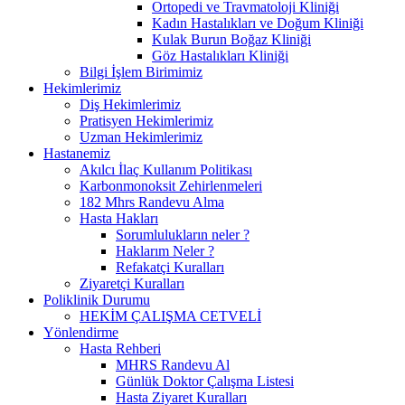
Ortopedi ve Travmatoloji Kliniği
Kadın Hastalıkları ve Doğum Kliniği
Kulak Burun Boğaz Kliniği
Göz Hastalıkları Kliniği
Bilgi İşlem Birimimiz
Hekimlerimiz
Diş Hekimlerimiz
Pratisyen Hekimlerimiz
Uzman Hekimlerimiz
Hastanemiz
Akılcı İlaç Kullanım Politikası
Karbonmonoksit Zehirlenmeleri
182 Mhrs Randevu Alma
Hasta Hakları
Sorumlulukların neler ?
Haklarım Neler ?
Refakatçi Kuralları
Ziyaretçi Kuralları
Poliklinik Durumu
HEKİM ÇALIŞMA CETVELİ
Yönlendirme
Hasta Rehberi
MHRS Randevu Al
Günlük Doktor Çalışma Listesi
Hasta Ziyaret Kuralları