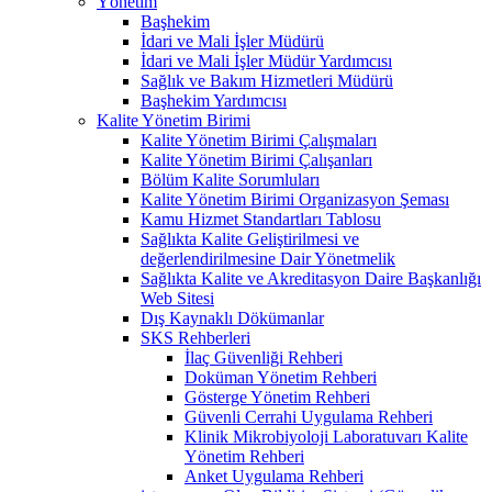
Yönetim
Başhekim
İdari ve Mali İşler Müdürü
İdari ve Mali İşler Müdür Yardımcısı
Sağlık ve Bakım Hizmetleri Müdürü
Başhekim Yardımcısı
Kalite Yönetim Birimi
Kalite Yönetim Birimi Çalışmaları
Kalite Yönetim Birimi Çalışanları
Bölüm Kalite Sorumluları
Kalite Yönetim Birimi Organizasyon Şeması
Kamu Hizmet Standartları Tablosu
Sağlıkta Kalite Geliştirilmesi ve
değerlendirilmesine Dair Yönetmelik
Sağlıkta Kalite ve Akreditasyon Daire Başkanlığı
Web Sitesi
Dış Kaynaklı Dökümanlar
SKS Rehberleri
İlaç Güvenliği Rehberi
Doküman Yönetim Rehberi
Gösterge Yönetim Rehberi
Güvenli Cerrahi Uygulama Rehberi
Klinik Mikrobiyoloji Laboratuvarı Kalite
Yönetim Rehberi
Anket Uygulama Rehberi