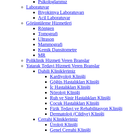
Psikologlarımız
Laboratuvar
Biyokimya Laboratuvarı
Acil Laboratuvar
Görüntüleme Hizmetleri
Röntgen
Tomografi
Ultrason
Mammografi
Kemik Dansitometre
MR
Poliklinik Hizmeti Veren Branşlar
Yatarak Tedavi Hizmeti Veren Branşlar
Dahili Kliniklerimiz
Kardiyoloji Kliniği
Göğüs Hastalıkları Kliniği
İç Hastalıkları Kliniği
Nöroloji Kliniği
Ruh ve Sinir Hastalıkları Kliniği
Çocuk Hastalıkları Kliniği
Fizik Tedavi ve Rehabilitasyon Kliniği
Dermatoloji (Cildiye) Kliniği
Cerrahi Kliniklerimiz
Üroloji Kliniği
Genel Cerrahi Kliniği