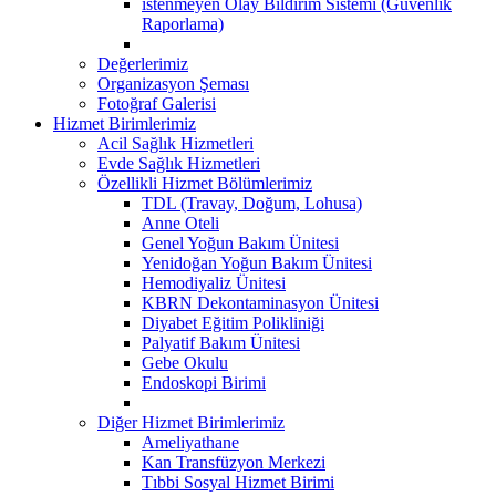
istenmeyen Olay Bildirim Sistemi (Güvenlik
Raporlama)
Değerlerimiz
Organizasyon Şeması
Fotoğraf Galerisi
Hizmet Birimlerimiz
Acil Sağlık Hizmetleri
Evde Sağlık Hizmetleri
Özellikli Hizmet Bölümlerimiz
TDL (Travay, Doğum, Lohusa)
Anne Oteli
Genel Yoğun Bakım Ünitesi
Yenidoğan Yoğun Bakım Ünitesi
Hemodiyaliz Ünitesi
KBRN Dekontaminasyon Ünitesi
Diyabet Eğitim Polikliniği
Palyatif Bakım Ünitesi
Gebe Okulu
Endoskopi Birimi
Diğer Hizmet Birimlerimiz
Ameliyathane
Kan Transfüzyon Merkezi
Tıbbi Sosyal Hizmet Birimi